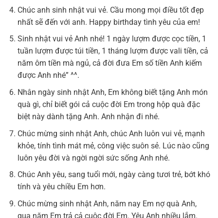
Chúc anh sinh nhật vui vẻ. Cầu mong mọi điều tốt đẹp
nhất sẽ đến với anh. Happy birthday tình yêu của em!
Sinh nhật vui vẻ Anh nhé! 1 ngày lượm được cọc tiền, 1
tuần lượm được túi tiền, 1 tháng lượm được vali tiền, cả
năm ôm tiền mà ngủ, cả đời đưa Em số tiền Anh kiếm
được Anh nhé” ^^.
Nhân ngày sinh nhật Anh, Em không biết tặng Anh món
quà gì, chỉ biết gói cả cuộc đời Em trong hộp quà đặc
biệt này dành tặng Anh. Anh nhận đi nhé.
Chúc mừng sinh nhật Anh, chúc Anh luôn vui vẻ, mạnh
khỏe, tính tình mát mẻ, công việc suôn sẻ. Lúc nào cũng
luôn yêu đời và ngời ngời sức sống Anh nhé.
Chúc Anh yêu, sang tuổi mới, ngày càng tươi trẻ, bớt khó
tính và yêu chiều Em hơn.
Chúc mừng sinh nhật Anh, năm nay Em nợ quà Anh,
qua năm Em trả cả cuộc đời Em. Yêu Anh nhiều lắm.