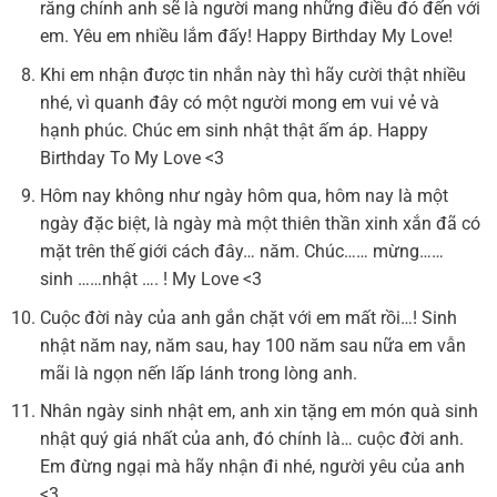
rằng chính anh sẽ là người mang những điều đó đến với
em. Yêu em nhiều lắm đấy! Happy Birthday My Love!
Khi em nhận được tin nhắn này thì hãy cười thật nhiều
nhé, vì quanh đây có một người mong em vui vẻ và
hạnh phúc. Chúc em sinh nhật thật ấm áp. Happy
Birthday To My Love <3
Hôm nay không như ngày hôm qua, hôm nay là một
ngày đặc biệt, là ngày mà một thiên thần xinh xắn đã có
mặt trên thế giới cách đây… năm. Chúc…… mừng……
sinh ……nhật …. ! My Love <3
Cuộc đời này của anh gắn chặt với em mất rồi…! Sinh
nhật năm nay, năm sau, hay 100 năm sau nữa em vẫn
mãi là ngọn nến lấp lánh trong lòng anh.
Nhân ngày sinh nhật em, anh xin tặng em món quà sinh
nhật quý giá nhất của anh, đó chính là… cuộc đời anh.
Em đừng ngại mà hãy nhận đi nhé, người yêu của anh
<3