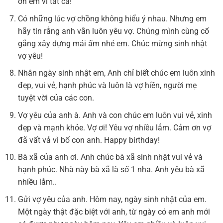
ơn em vì tất cả!
Có những lúc vợ chồng không hiểu ý nhau. Nhưng em
hãy tin rằng anh vẫn luôn yêu vợ. Chúng mình cùng cố
gắng xây dựng mái ấm nhé em. Chúc mừng sinh nhật
vợ yêu!
Nhân ngày sinh nhật em, Anh chỉ biết chúc em luôn xinh
đẹp, vui vẻ, hạnh phúc và luôn là vợ hiền, người mẹ
tuyệt vời của các con.
Vợ yêu của anh à. Anh và con chúc em luôn vui vẻ, xinh
đẹp và mạnh khỏe. Vợ ơi! Yêu vợ nhiều lắm. Cảm ơn vợ
đã vất vả vì bố con anh. Happy birthday!
Bà xã của anh ơi. Anh chúc bà xã sinh nhật vui vẻ và
hạnh phúc. Nhà này bà xã là số 1 nha. Anh yêu bà xã
nhiều lắm..
Gửi vợ yêu của anh. Hôm nay, ngày sinh nhật của em.
Một ngày thật đặc biệt với anh, từ ngày có em anh mới