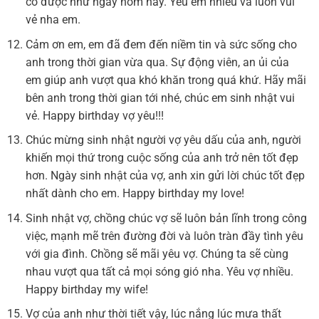
có được như ngày hôm nay. Yêu em nhiều và luôn vui
vẻ nha em.
Cảm ơn em, em đã đem đến niềm tin và sức sống cho
anh trong thời gian vừa qua. Sự động viên, an ủi của
em giúp anh vượt qua khó khăn trong quá khứ. Hãy mãi
bên anh trong thời gian tới nhé, chúc em sinh nhật vui
vẻ. Happy birthday vợ yêu!!!
Chúc mừng sinh nhật người vợ yêu dấu của anh, người
khiến mọi thứ trong cuộc sống của anh trở nên tốt đẹp
hơn. Ngày sinh nhật của vợ, anh xin gửi lời chúc tốt đẹp
nhất dành cho em. Happy birthday my love!
Sinh nhật vợ, chồng chúc vợ sẽ luôn bản lĩnh trong công
việc, mạnh mẽ trên đường đời và luôn tràn đầy tình yêu
với gia đình. Chồng sẽ mãi yêu vợ. Chúng ta sẽ cùng
nhau vượt qua tất cả mọi sóng gió nha. Yêu vợ nhiều.
Happy birthday my wife!
Vợ của anh như thời tiết vậy, lúc nắng lúc mưa thất