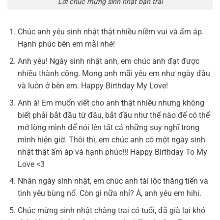
Lời chúc mừng sinh nhật bạn trai
Chúc anh yêu sinh nhật thật nhiều niềm vui và ấm áp.
Hạnh phúc bên em mãi nhé!
Anh yêu! Ngày sinh nhật anh, em chúc anh đạt được
nhiều thành công. Mong anh mãi yêu em như ngày đầu
và luôn ở bên em. Happy Birthday My Love!
Anh à! Em muốn viết cho anh thật nhiều nhưng không
biết phải bắt đầu từ đâu, bắt đầu như thế nào để có thể
mở lòng mình để nói lên tất cả những suy nghĩ trong
mình hiện giờ. Thôi thì, em chúc anh có một ngày sinh
nhật thật ấm áp và hạnh phúc!!! Happy Birthday To My
Love <3
Nhân ngày sinh nhật, em chúc anh tài lộc thăng tiến và
tình yêu bùng nổ. Còn gì nữa nhỉ? À, anh yêu em hihi.
Chúc mừng sinh nhật chàng trai có tuổi, đã già lại khó