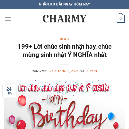
Bỏ
NHẬN ƯU ĐÃI NGAY HÔM NAY
qua
nội
0
dung
BLOG
199+ Lời chúc sinh nhật hay, chúc
mừng sinh nhật Ý NGHĨA nhất
ĐĂNG VÀO
24 THÁNG 5, 2024
BỞI
ADMIN
24
Th5