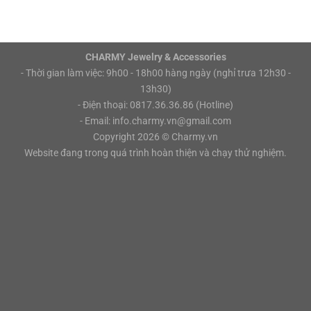
CHARMY Jewelry & Accessories
- Thời gian làm việc: 9h00 - 18h00 hàng ngày (nghỉ trưa 12h30 -
13h30)
- Điện thoại: 0817.36.36.86 (Hotline)
- Email: info.charmy.vn@gmail.com
Copyright 2026 ©
Charmy.vn
Website đang trong quá trình hoàn thiện và chạy thử nghiệm.