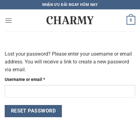
Bỏ
NHẬN ƯU ĐÃI NGAY HÔM NAY
qua
nội
0
dung
Lost your password? Please enter your username or email
address. You will receive a link to create a new password
via email.
Required
Username or email
*
RESET PASSWORD