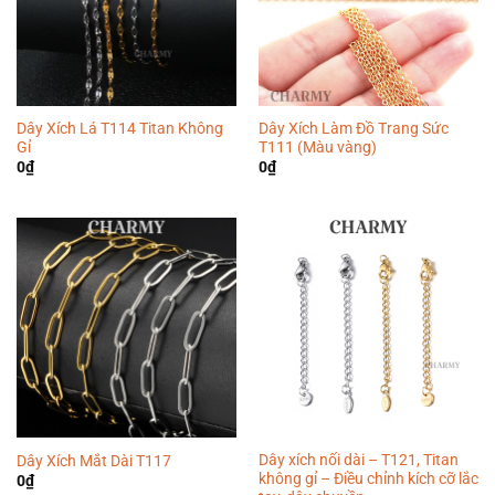
Dây Xích Lá T114 Titan Không
Dây Xích Làm Đồ Trang Sức
Gỉ
T111 (Màu vàng)
0
₫
0
₫
Dây xích nối dài – T121, Titan
Dây Xích Mắt Dài T117
không gỉ – Điều chỉnh kích cỡ lắc
0
₫