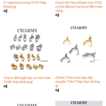
[1 cặp] Khóa vòng T078 Thép
Charm Bi Titan khoen tròn T022
không gỉ
(có lõi Silicon) hạt bi cố định trên
vòng
0
₫
0
₫
Charm Titan móc kẹp dây
Charm đinh gắn hạt có móc treo
chuyền T094 Thép titan không
T298 Titan không gỉ
gỉ
0
₫
0
₫