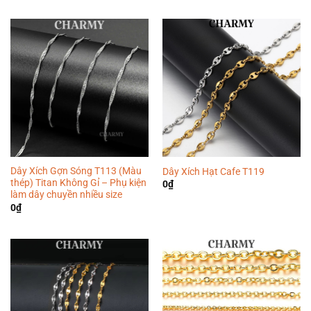
Dây Xích Gợn Sóng T113 (Màu
Dây Xích Hạt Cafe T119
thép) Titan Không Gỉ – Phụ kiện
0
₫
làm dây chuyền nhiều size
0
₫