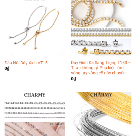
Dây Đính Đá Sang Trọng T133 –
Đầu Nối Dây Xích VT15
Titan không gỉ, Phụ kiện làm
0
₫
vòng tay vòng cổ dây chuyển
0
₫