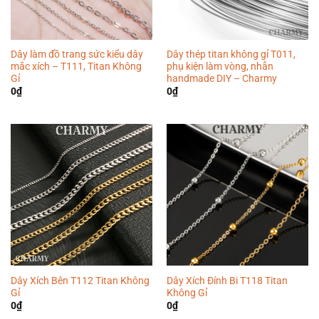
Dây làm đồ trang sức kiểu dây
Dây thép titan không gỉ T011,
mắc xích – T111, Titan Không
phụ kiện làm vòng, nhẫn
Gỉ
handmade DIY – Charmy
0
₫
0
₫
Dây Xích Bên T112 Titan Không
Dây Xích Đính Bi T118 Titan
Gỉ
Không Gỉ
0
₫
0
₫