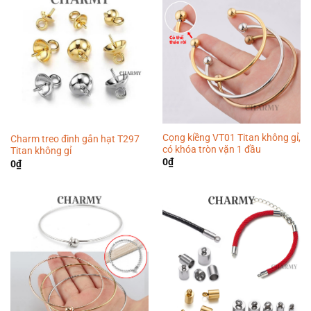
Cọng kiềng VT01 Titan không gỉ,
Charm treo đinh gắn hạt T297
có khóa tròn vặn 1 đầu
Titan không gỉ
0
₫
0
₫