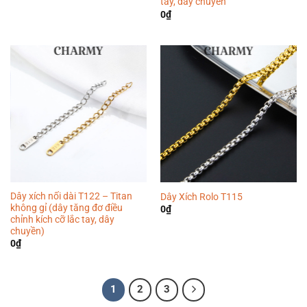
tay, dây chuyền
0
₫
Dây xích nối dài T122 – Titan
Dây Xích Rolo T115
không gỉ (dây tăng đơ điều
0
₫
chỉnh kích cỡ lắc tay, dây
chuyền)
0
₫
1
2
3