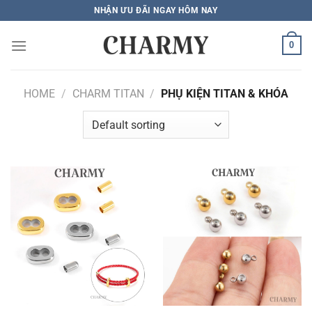
Bỏ
NHẬN ƯU ĐÃI NGAY HÔM NAY
qua
nội
0
dung
HOME
/
CHARM TITAN
/
PHỤ KIỆN TITAN & KHÓA