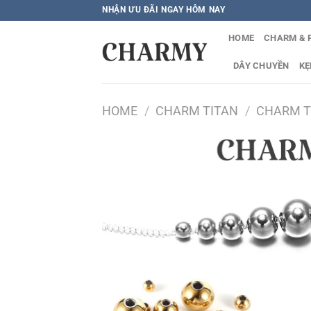
Bỏ
NHẬN ƯU ĐÃI NGAY HÔM NAY
qua
HOME
CHARM & 
nội
dung
DÂY CHUYỀN
KẸ
HOME
/
CHARM TITAN
/
CHARM T