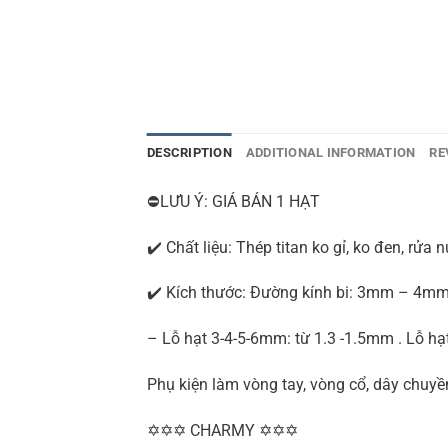
DESCRIPTION
ADDITIONAL INFORMATION
RE
⛔LƯU Ý: GIÁ BÁN 1 HẠT
✔️ Chất liệu: Thép titan ko gỉ, ko đen, rửa
✔️ Kích thước: Đường kính bi: 3mm – 4
– Lỗ hạt 3-4-5-6mm: từ 1.3 -1.5mm . Lỗ 
Phụ kiện làm vòng tay, vòng cổ, dây chuyề
✡✡✡ CHARMY ✡✡✡