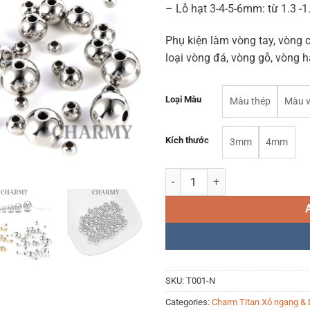
– Lỗ hạt 3-4-5-6mm: từ 1.3 
Phụ kiện làm vòng tay, vòng 
loại vòng đá, vòng gỗ, vòng 
Loại Màu
Màu thép
Màu 
Kích thước
3mm
4mm
Hạt Bi Titan không gỉ T001 quant
SKU:
T001-N
Categories:
Charm Titan Xỏ ngang & B