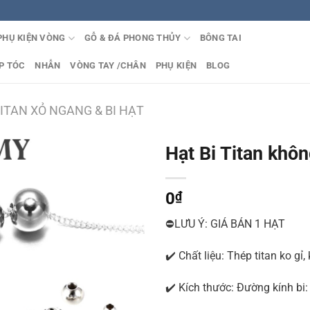
PHỤ KIỆN VÒNG
GỖ & ĐÁ PHONG THỦY
BÔNG TAI
P TÓC
NHẪN
VÒNG TAY /CHÂN
PHỤ KIỆN
BLOG
ITAN XỎ NGANG & BI HẠT
Hạt Bi Titan khôn
0
₫
⛔LƯU Ý: GIÁ BÁN 1 HẠT
✔️ Chất liệu: Thép titan ko gỉ
✔️ Kích thước: Đường kính