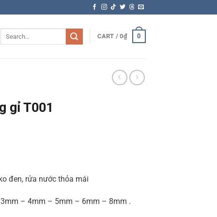
Search
0
CART /
0
₫
for:
g gỉ T001
, ko đen, rửa nước thỏa mái
 bi: 3mm – 4mm – 5mm – 6mm – 8mm .