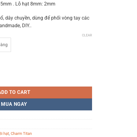
-1.5mm . Lỗ hạt 8mm: 2mm
cổ, dây chuyền, dùng để phối vòng tay các
handmade, DIY..
CLEAR
vàng
ity
ADD TO CART
MUA NGAY
i hạt
,
Charm Titan