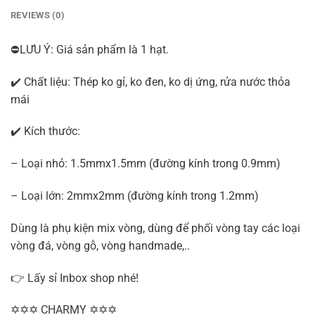
REVIEWS (0)
⛔LƯU Ý: Giá sản phẩm là 1 hạt.
✔️ Chất liệu: Thép ko gỉ, ko đen, ko dị ứng, rửa nước thỏa
mái
✔️ Kích thước:
– Loại nhỏ: 1.5mmx1.5mm (đường kính trong 0.9mm)
– Loại lớn: 2mmx2mm (đường kính trong 1.2mm)
Dùng là phụ kiện mix vòng, dùng để phối vòng tay các loại
vòng đá, vòng gỗ, vòng handmade,..
👉 Lấy sỉ Inbox shop nhé!
✡✡✡ CHARMY ✡✡✡