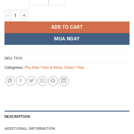
Hạt trụ đệm bóp khóa vòng đầu dây T010 thép không gỉ quantity
ADD TO CART
MUA NGAY
SKU:
T010
Categories:
Phụ Kiện Titan & Khóa
,
Charm Titan
DESCRIPTION
ADDITIONAL INFORMATION