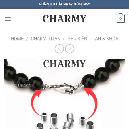
Bỏ
NHẬN ƯU ĐÃI NGAY HÔM NAY
qua
nội
0
dung
HOME
/
CHARM TITAN
/
PHỤ KIỆN TITAN & KHÓA