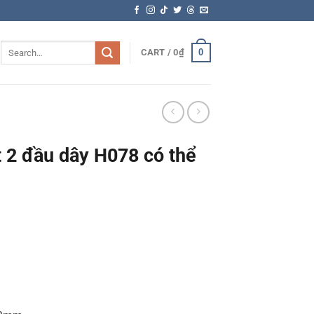
Search
0
CART /
0
₫
for:
t 2 đầu dây H078 có thể