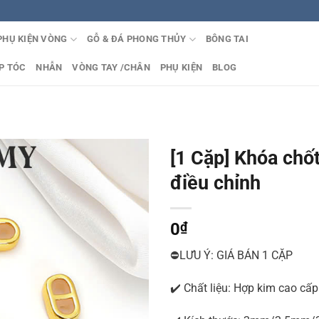
PHỤ KIỆN VÒNG
GỖ & ĐÁ PHONG THỦY
BÔNG TAI
P TÓC
NHẪN
VÒNG TAY /CHÂN
PHỤ KIỆN
BLOG
[1 Cặp] Khóa chố
điều chỉnh
0
₫
⛔LƯU Ý: GIÁ BÁN 1 CẶP
✔️ Chất liệu: Hợp kim cao cấp