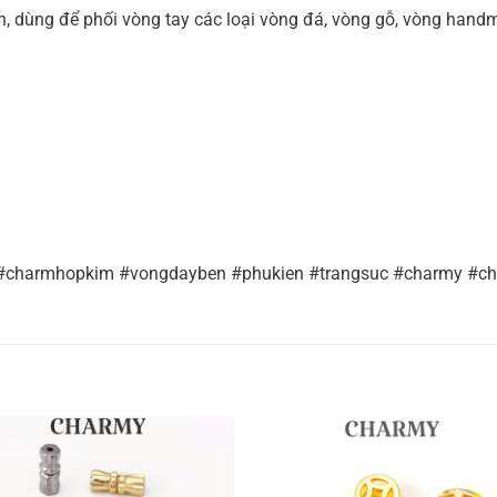
n, dùng để phối vòng tay các loại vòng đá, vòng gỗ, vòng handm
 #charmhopkim #vongdayben #phukien #trangsuc #charmy #c