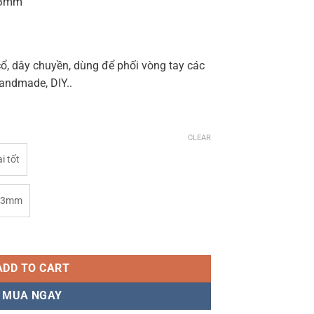
/3mm
cổ, dây chuyền, dùng để phối vòng tay các
handmade, DIY..
CLEAR
i tốt
3mm
 có thể điều chỉnh quantity
ADD TO CART
MUA NGAY