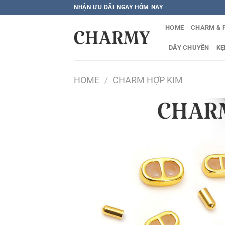
Bỏ
NHẬN ƯU ĐÃI NGAY HÔM NAY
qua
HOME
CHARM & 
nội
dung
DÂY CHUYỀN
KẸ
HOME
/
CHARM HỢP KIM