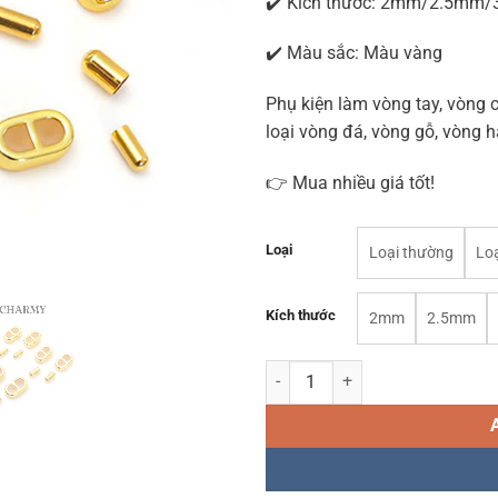
✔️ Kích thước: 2mm/2.5mm
✔️ Màu sắc: Màu vàng
Phụ kiện làm vòng tay, vòng 
loại vòng đá, vòng gỗ, vòng 
👉 Mua nhiều giá tốt!
Loại
Loại thường
Loạ
Kích thước
2mm
2.5mm
[1 Cặp] Khóa chốt 2 đầu dây H078