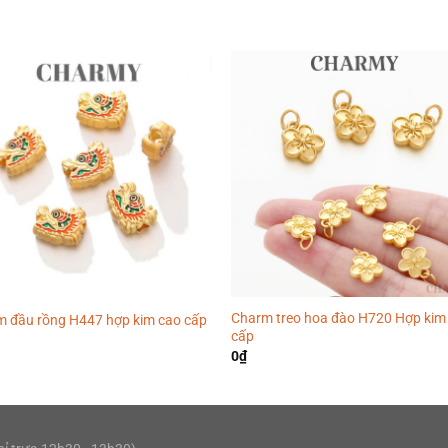
Charm treo hoa đào H720 Hợp kim
 đầu rồng H447 hợp kim cao cấp
cấp
0
₫