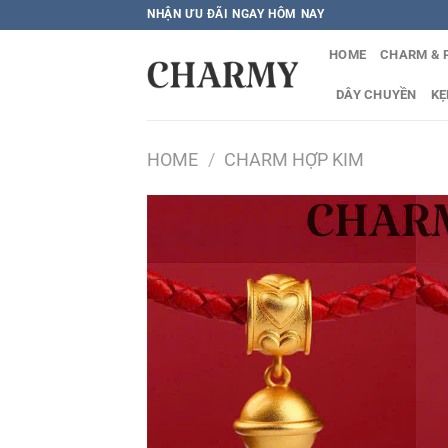
Bỏ
NHẬN ƯU ĐÃI NGAY HÔM NAY
qua
HOME
CHARM & 
nội
dung
DÂY CHUYỀN
KẸ
HOME
/
CHARM HỢP KIM