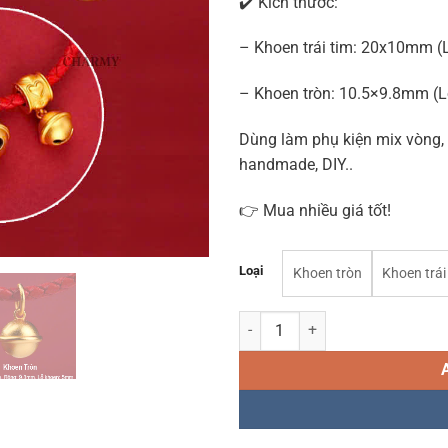
✔️ Kích thước:
– Khoen trái tim: 20x10mm 
– Khoen tròn: 10.5×9.8mm (
Dùng làm phụ kiện mix vòng,
handmade, DIY..
👉 Mua nhiều giá tốt!
Loại
Khoen tròn
Khoen trái
Charm treo chuông H760 Hợp kim