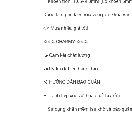
– Khoen tròn: 10.5×9.8mm (Lỗ khoen 5m
Dùng làm phụ kiện mix vòng, để khóa vặn 
👉 Mua nhiều giá tốt!
✡✡✡ CHARMY ✡✡✡
📣 Cam kết chất lượng
📣 Uy tín đặt lên hàng đầu
💢 HƯỚNG DẪN BẢO QUẢN
– Tránh tiếp xúc với hóa chất tẩy rửa
– Sử dụng khăn mềm lau khô và bảo quản 