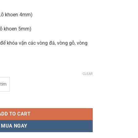
(Lỗ khoen 4mm)
Lỗ khoen 5mm)
 để khóa vặn các vòng đá, vòng gỗ, vòng
CLEAR
 tim
 cao cấp quantity
ADD TO CART
MUA NGAY