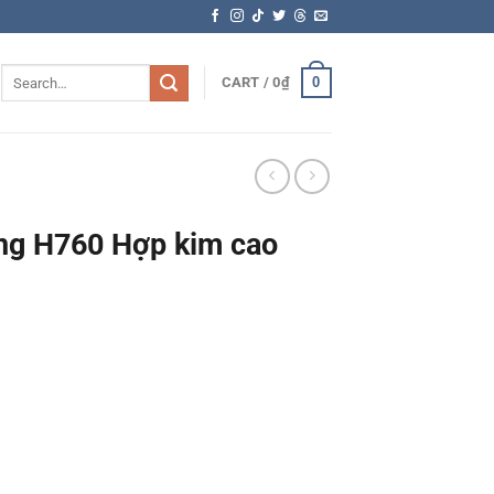
Search
0
CART /
0
₫
for:
ng H760 Hợp kim cao