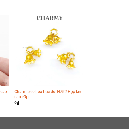
 cao
Charm treo hoa huệ đôi H752 Hợp kim
Charm hợp kim H427 
cao cấp
0
₫
0
₫