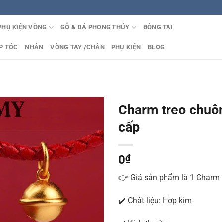
PHỤ KIỆN VÒNG
GỖ & ĐÁ PHONG THỦY
BÔNG TAI
P TÓC
NHẪN
VÒNG TAY /CHÂN
PHỤ KIỆN
BLOG
Charm treo chuô
cấp
0
₫
👉 Giá sản phẩm là 1 Charm
✔️ Chất liệu: Hợp kim