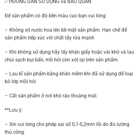
✅HƯỚNG DẪN SỬ DỤNG và BẢO QUẢN
Để sản phẩm có độ bền màu cao bạn vui lòng:
– Không xịt nước hoa lên bề mặt sản phẩm. Hạn chế để
sản phẩm tiếp xúc với chất tẩy rửa mạnh
– Khi không sử dụng hãy lấy khăn giấy hoặc vải khô và lau
chùi sạch bụi bẩn, mồ hôi còn xót lại trên sản phẩm.
– Lau kĩ sản phẩm bằng khăn mềm khi đã sử dụng để loại
bỏ lớp mồi hôi
– Cất sản phẩm ở nơi khô ráo thoáng mát.
**Lưu ý:
– Xin vui lòng cho phép sai số 0,1-0,2mm lỗi do đo lường
thủ công.