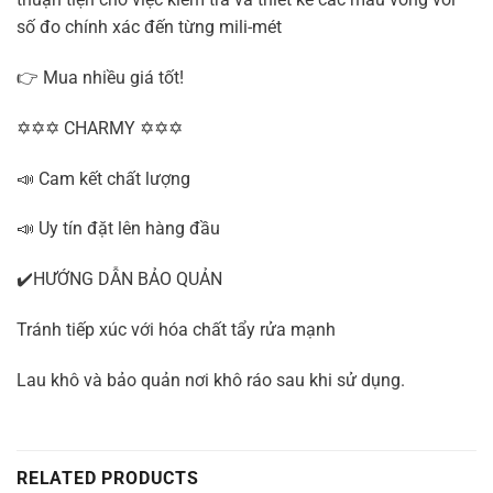
số đo chính xác đến từng mili-mét
👉 Mua nhiều giá tốt!
✡✡✡ CHARMY ✡✡✡
📣 Cam kết chất lượng
📣 Uy tín đặt lên hàng đầu
✔️HƯỚNG DẪN BẢO QUẢN
Tránh tiếp xúc với hóa chất tẩy rửa mạnh
Lau khô và bảo quản nơi khô ráo sau khi sử dụng.
RELATED PRODUCTS