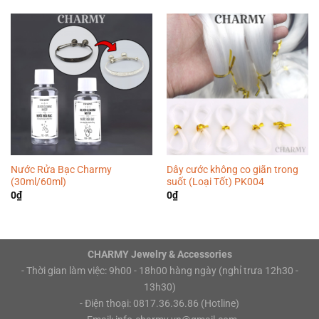
Nước Rửa Bạc Charmy
Dây cước không co giãn trong
(30ml/60ml)
suốt (Loại Tốt) PK004
0
₫
0
₫
CHARMY Jewelry & Accessories
- Thời gian làm việc: 9h00 - 18h00 hàng ngày (nghỉ trưa 12h30 -
13h30)
- Điện thoại: 0817.36.36.86 (Hotline)