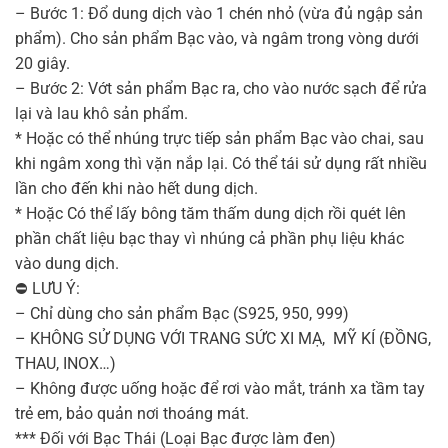
– Bước 1: Đổ dung dịch vào 1 chén nhỏ (vừa đủ ngập sản
phẩm). Cho sản phẩm Bạc vào, và ngâm trong vòng dưới
20 giây.
– Bước 2: Vớt sản phẩm Bạc ra, cho vào nước sạch để rửa
lại và lau khô sản phẩm.
* Hoặc có thể nhúng trực tiếp sản phẩm Bạc vào chai, sau
khi ngâm xong thì vặn nắp lại. Có thể tái sử dụng rất nhiều
lần cho đến khi nào hết dung dịch.
* Hoặc Có thể lấy bông tăm thấm dung dịch rồi quét lên
phần chất liệu bạc thay vì nhúng cả phần phụ liệu khác
vào dung dịch.
⛔ LƯU Ý:
– Chỉ dùng cho sản phẩm Bạc (S925, 950, 999)
– KHÔNG SỬ DỤNG VỚI TRANG SỨC XI MẠ, MỸ KÍ (ĐỒNG,
THAU, INOX…)
– Không được uống hoặc để rơi vào mắt, tránh xa tầm tay
trẻ em, bảo quản nơi thoáng mát.
*** Đối với Bạc Thái (Loại Bạc được làm đen)