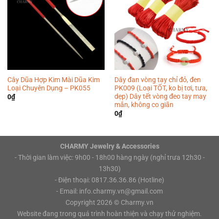
Cây Dũa Hợp Kim Mài Dũa Kim
Dây đan vòng tay chỉ đỏ, đen
Loại Chuyên Dụng – PK055
PK009 (Loại TỐT, ko bị tơi, tưa,
dẹp) Dây tết vòng đeo tay may
0
₫
mắn, không co giãn
0
₫
CHARMY Jewelry & Accessories
- Thời gian làm việc: 9h00 - 18h00 hàng ngày (nghỉ trưa 12h30 -
13h30)
- Điện thoại: 0817.36.36.86 (Hotline)
- Email: info.charmy.vn@gmail.com
Copyright 2026 ©
Charmy.vn
Website đang trong quá trình hoàn thiện và chạy thử nghiệm.