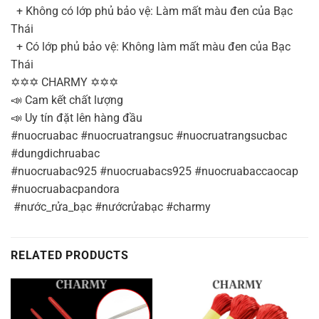
+ Không có lớp phủ bảo vệ: Làm mất màu đen của Bạc
Thái
+ Có lớp phủ bảo vệ: Không làm mất màu đen của Bạc
Thái
✡✡✡ CHARMY ✡✡✡
📣 Cam kết chất lượng
📣 Uy tín đặt lên hàng đầu
#nuocruabac #nuocruatrangsuc #nuocruatrangsucbac
#dungdichruabac
#nuocruabac925 #nuocruabacs925 #nuocruabaccaocap
#nuocruabacpandora
#nước_rửa_bạc #nướcrửabạc #charmy
RELATED PRODUCTS