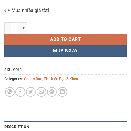
👉 Mua nhiều giá tốt!
Khóa bạc tròn C013, Bạc 925 cao cấp - phụ kiện để móc khóa vòng tay
ADD TO CART
MUA NGAY
SKU:
C013
Categories:
Charm Bạc
,
Phụ kiện Bạc & Khóa
DESCRIPTION