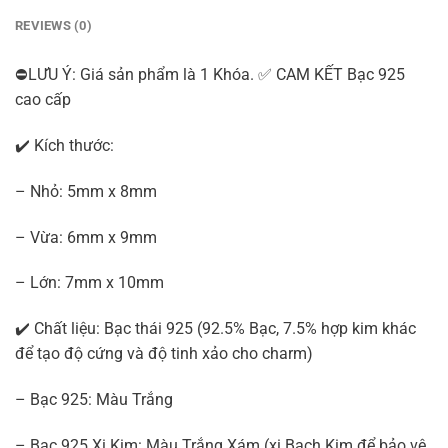
REVIEWS (0)
⛔LƯU Ý: Giá sản phẩm là 1 Khóa. ✅ CAM KẾT Bạc 925
cao cấp
✔️ Kích thước:
– Nhỏ: 5mm x 8mm
– Vừa: 6mm x 9mm
– Lớn: 7mm x 10mm
✔️ Chất liệu: Bạc thái 925 (92.5% Bạc, 7.5% hợp kim khác
để tạo độ cứng và độ tinh xảo cho charm)
– Bạc 925: Màu Trắng
– Bạc 925 Xi Kim: Màu Trắng Xám (xi Bạch Kim để bảo vệ