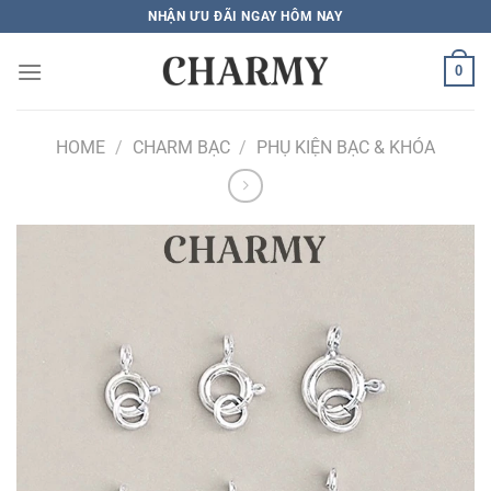
Bỏ
NHẬN ƯU ĐÃI NGAY HÔM NAY
qua
nội
0
dung
HOME
/
CHARM BẠC
/
PHỤ KIỆN BẠC & KHÓA