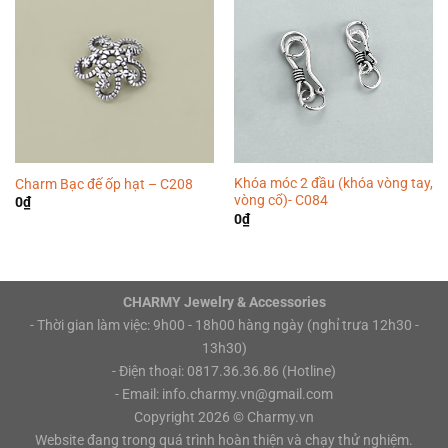
Khóa móc 2 đầu (khóa vòng tay,
Charm Bạc đế ốp hạt – C208
vòng cổ)- C084
0
₫
0
₫
CHARMY Jewelry & Accessories
- Thời gian làm việc: 9h00 - 18h00 hàng ngày (nghỉ trưa 12h30 -
13h30)
- Điện thoại: 0817.36.36.86 (Hotline)
- Email: info.charmy.vn@gmail.com
Copyright 2026 ©
Charmy.vn
Website đang trong quá trình hoàn thiện và chạy thử nghiệm.