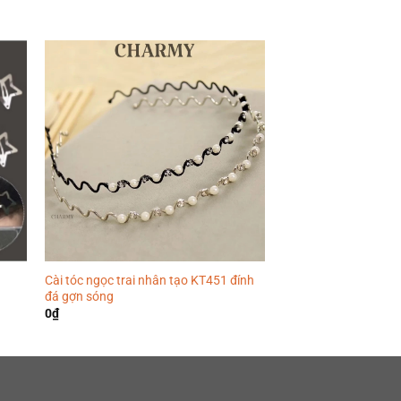
Cài tóc ngọc trai nhân tạo KT451 đính
Cài tóc gợn sóng KT
đá gợn sóng
0
₫
0
₫