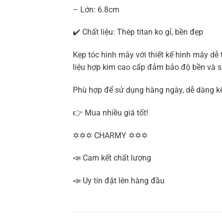
– Lớn: 6.8cm
✔️ Chất liệu: Thép titan ko gỉ, bền đẹp
Kẹp tóc hình mây với thiết kế hình mây d
liệu hợp kim cao cấp đảm bảo độ bền và s
Phù hợp để sử dụng hàng ngày, dễ dàng kết
👉 Mua nhiều giá tốt!
✡✡✡ CHARMY ✡✡✡
📣 Cam kết chất lượng
📣 Uy tín đặt lên hàng đầu