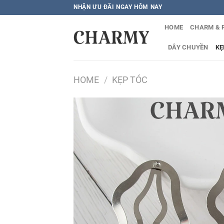
Bỏ
NHẬN ƯU ĐÃI NGAY HÔM NAY
qua
HOME
CHARM & 
nội
dung
DÂY CHUYỀN
KẸ
HOME
/
KẸP TÓC