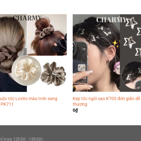
uộc tóc Lovito màu trơn sang
Kẹp tóc ngôi sao KT05 đơn giản dễ
g PK711
thương
0
₫
hỉ trưa 12h30 - 13h30)