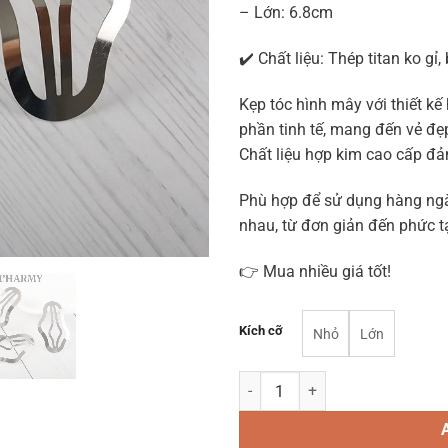
– Lớn: 6.8cm
✔️ Chất liệu: Thép titan ko gỉ
Kẹp tóc hình mây với thiết 
phần tinh tế, mang đến vẻ đẹ
Chất liệu hợp kim cao cấp đả
Phù hợp để sử dụng hàng ngày
nhau, từ đơn giản đến phức tạ
👉 Mua nhiều giá tốt!
Kích cỡ
Nhỏ
Lớn
Kẹp tóc hình mây KT06 quantity