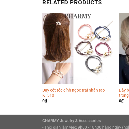
RELATED PRODUCTS
Dây cột tóc đính ngọc trai nhân tạo
Dây b
KT510
trọn
0
₫
0
₫
CHARMY Jewelry & Accessories
- Thời gian làm việc: 9h00 - 18h00 hàng ngày (ng