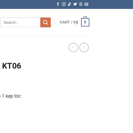
Search
0
CART /
0
₫
for:
y KT06
 1 kẹp tóc