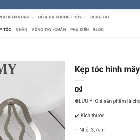
PHỤ KIỆN VÒNG
GỖ & ĐÁ PHONG THỦY
BÔNG TAI
P TÓC
NHẪN
VÒNG TAY /CHÂN
PHỤ KIỆN
BLOG
Kẹp tóc hình mâ
0
₫
⛔LƯU Ý: Giá sản phẩm là cho
✔️ Kích thước:
– Nhỏ: 3.7cm