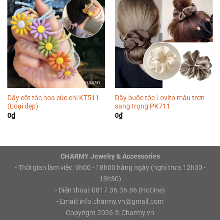
Dây cột tóc hoa cúc chi KT511
Dây buộc tóc Lovito màu trơn
(Loại đẹp)
sang trọng PK711
0
₫
0
₫
CHARMY Jewelry & Accessories
- Thời gian làm việc: 9h00 - 18h00 hàng ngày (nghỉ trưa 12h30 -
13h30)
- Điện thoại: 0817.36.36.86 (Hotline)
- Email: info.charmy.vn@gmail.com
Copyright 2026 ©
Charmy.vn