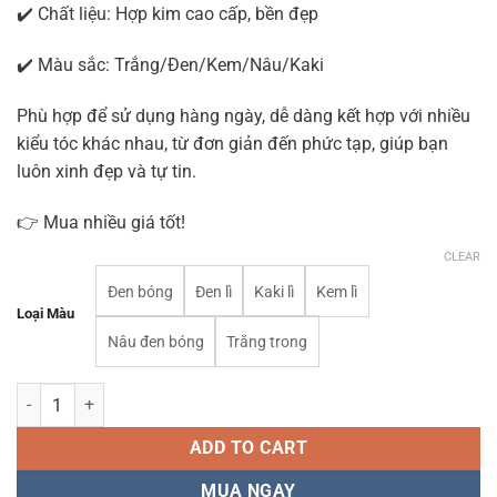
✔️ Chất liệu: Hợp kim cao cấp, bền đẹp
✔️ Màu sắc: Trắng/Đen/Kem/Nâu/Kaki
Phù hợp để sử dụng hàng ngày, dễ dàng kết hợp với nhiều
kiểu tóc khác nhau, từ đơn giản đến phức tạp, giúp bạn
luôn xinh đẹp và tự tin.
👉 Mua nhiều giá tốt!
CLEAR
Đen bóng
Đen lì
Kaki lì
Kem lì
Loại Màu
Nâu đen bóng
Trắng trong
Kẹp tóc đuôi ngựa cao KT111 quantity
ADD TO CART
MUA NGAY