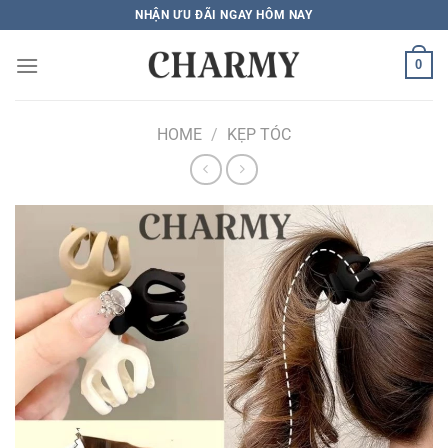
Bỏ
NHẬN ƯU ĐÃI NGAY HÔM NAY
qua
nội
0
dung
HOME
/
KẸP TÓC