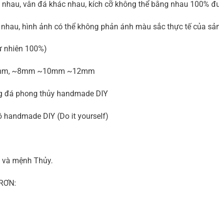
ác nhau, vân đá khác nhau, kích cỡ không thể bằng nhau 100% đ
 nhau, hình ảnh có thể không phản ánh màu sắc thực tế của sả
tự nhiên 100%)
 ~7mm, ~8mm ~10mm ~12mm
ng đá phong thủy handmade DIY
 handmade DIY (Do it yourself)
 và mệnh Thủy.
RƠN:
)