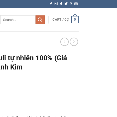
Search
0
CART /
0
₫
for:
li tự nhiên 100% (Giá
anh Kim