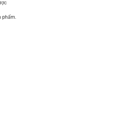
ược
n phẩm.