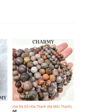
Hạt Đá Gỗ Hóa Thạch (Đá Mộc Thạch)
Hạt Đá Núi Lửa Obsi
0
₫
0
₫