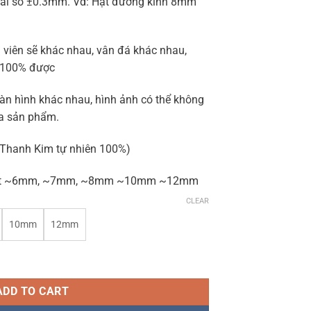
 sai số ±0.3mm. Vd: Hạt đường kính 8mm
i viên sẽ khác nhau, vân đá khác nhau,
u 100% được
àn hình khác nhau, hình ảnh có thể không
a sản phẩm.
Đá Thanh Kim tự nhiên 100%)
h hạt ~6mm, ~7mm, ~8mm ~10mm ~12mm
CLEAR
10mm
12mm
% (Giá bán 1 hạt) Đá Thanh Kim quantity
ADD TO CART