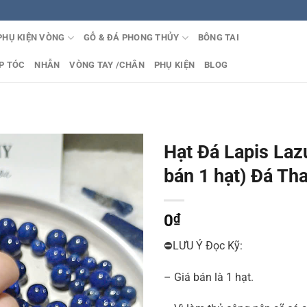
PHỤ KIỆN VÒNG
GỖ & ĐÁ PHONG THỦY
BÔNG TAI
P TÓC
NHẪN
VÒNG TAY /CHÂN
PHỤ KIỆN
BLOG
Hạt Đá Lapis Lazu
bán 1 hạt) Đá Th
0
₫
⛔LƯU Ý Đọc Kỹ:
– Giá bán là 1 hạt.