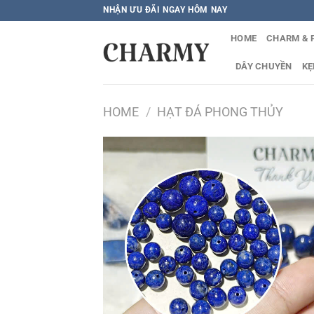
Bỏ
NHẬN ƯU ĐÃI NGAY HÔM NAY
qua
HOME
CHARM & 
nội
dung
DÂY CHUYỀN
KẸ
HOME
/
HẠT ĐÁ PHONG THỦY