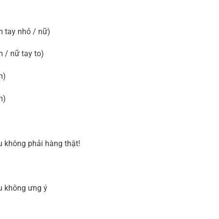
 tay nhỏ / nữ)
/ nữ tay to)
m)
m)
u không phải hàng thật!
ếu không ưng ý