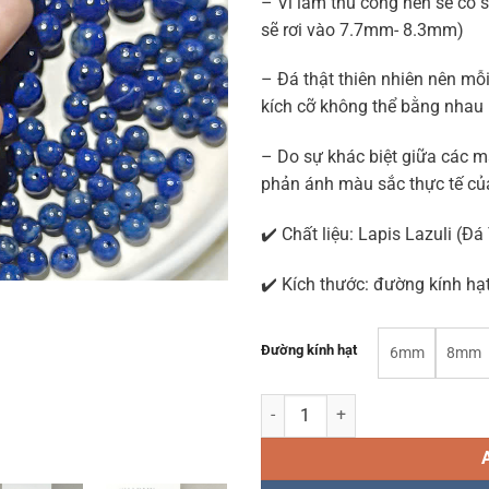
– Vì làm thủ công nên sẽ có
sẽ rơi vào 7.7mm- 8.3mm)
– Đá thật thiên nhiên nên mỗ
kích cỡ không thể bằng nha
– Do sự khác biệt giữa các m
phản ánh màu sắc thực tế củ
✔️ Chất liệu: Lapis Lazuli (
✔️ Kích thước: đường kín
Đường kính hạt
6mm
8mm
Hạt Đá Lapis Lazuli tự nhiên 100