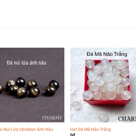
á Núi Lửa Obsidian Ánh Nâu
Hạt Đá Mã Não Trắng
0
₫