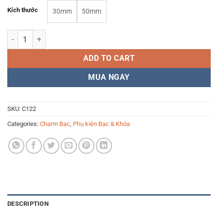
Kích thước
30mm
50mm
Dây xích bạc nối dài C122 (dây tăng đơ điều chỉnh kích cỡ vòng lắc t
ADD TO CART
MUA NGAY
SKU:
C122
Categories:
Charm Bạc
,
Phụ kiện Bạc & Khóa
DESCRIPTION