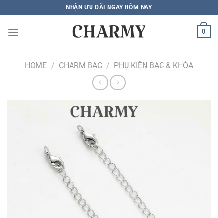
Bỏ
NHẬN ƯU ĐÃI NGAY HÔM NAY
qua
nội
0
dung
HOME
/
CHARM BẠC
/
PHỤ KIỆN BẠC & KHÓA