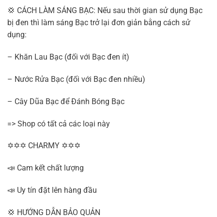
💢 CÁCH LÀM SÁNG BẠC: Nếu sau thời gian sử dụng Bạc
bị đen thì làm sáng Bạc trở lại đơn giản bằng cách sử
dụng:
– Khăn Lau Bạc (đối với Bạc đen ít)
– Nước Rửa Bạc (đối với Bạc đen nhiều)
– Cây Dũa Bạc để Đánh Bóng Bạc
=> Shop có tất cả các loại này
✡✡✡ CHARMY ✡✡✡
📣 Cam kết chất lượng
📣 Uy tín đặt lên hàng đầu
💢 HƯỚNG DẪN BẢO QUẢN