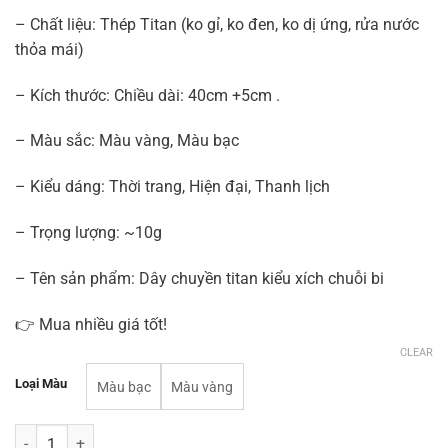
– Chất liệu: Thép Titan (ko gỉ, ko đen, ko dị ứng, rửa nước
thỏa mái)
– Kích thước: Chiều dài: 40cm +5cm .
– Màu sắc: Màu vàng, Màu bạc
– Kiểu dáng: Thời trang, Hiện đại, Thanh lịch
– Trọng lượng: ~10g
– Tên sản phẩm: Dây chuyền titan kiểu xích chuỗi bi
👉 Mua nhiều giá tốt!
CLEAR
Loại Màu
Màu bạc
Màu vàng
Dây chuyền nữ titan DT22 kiểu xích chuỗi bi không gỉ cao cấp quantit