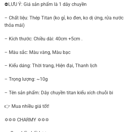
⛔LƯU Ý: Giá sản phẩm là 1 dây chuyền
– Chất liệu: Thép Titan (ko gỉ, ko đen, ko dị ứng, rửa nước
thỏa mái)
– Kích thước: Chiều dài: 40cm +5cm .
– Màu sắc: Màu vàng, Màu bạc
– Kiểu dáng: Thời trang, Hiện đại, Thanh lịch
– Trọng lượng: ~10g
– Tên sản phẩm: Dây chuyền titan kiểu xích chuỗi bi
👉 Mua nhiều giá tốt!
✡✡✡ CHARMY ✡✡✡