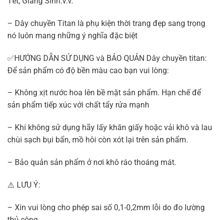
Tết, Giáng Sinh.v.v.
– Dây chuyền Titan là phụ kiện thời trang đẹp sang trọng
nó luôn mang những ý nghĩa đặc biệt
✅HƯỚNG DẪN SỬ DỤNG và BẢO QUẢN Dây chuyền titan:
Để sản phẩm có độ bền màu cao bạn vui lòng:
– Không xịt nước hoa lên bề mặt sản phẩm. Hạn chế để
sản phẩm tiếp xúc với chất tẩy rửa mạnh
– Khi không sử dụng hãy lấy khăn giấy hoặc vải khô và lau
chùi sạch bụi bẩn, mồ hôi còn xót lại trên sản phẩm.
– Bảo quản sản phẩm ở nơi khô ráo thoáng mát.
⚠️ LƯU Ý:
– Xin vui lòng cho phép sai số 0,1-0,2mm lỗi do đo lường
thủ công.