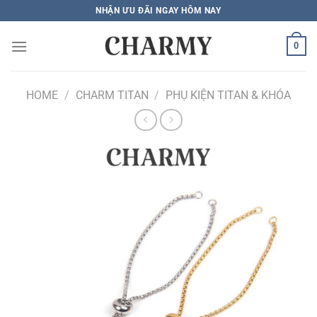
Bỏ
NHẬN ƯU ĐÃI NGAY HÔM NAY
qua
nội
0
dung
HOME
/
CHARM TITAN
/
PHỤ KIỆN TITAN & KHÓA