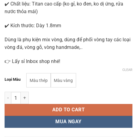
✔️ Chất liệu: Titan cao cấp (ko gỉ, ko đen, ko dị ứng, rửa
nước thỏa mái)
✔️ Kích thước: Dày 1.8mm
Dùng là phụ kiện mix vòng, dùng để phối vòng tay các loại
vòng đá, vòng gỗ, vòng handmade,..
👉 Lấy sỉ Inbox shop nhé!
CLEAR
Loại Màu
Màu thép
Màu vàng
Đầu Nối Dây Xích VT15 quantity
ADD TO CART
MUA NGAY