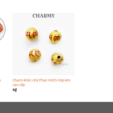
u
Charm khắc chữ Phạn H435 Hợp kim
Charm túi tiền chữ 
cao cấp
cao cấp
0
₫
0
₫