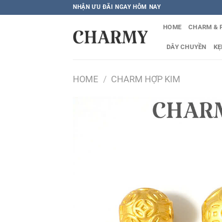
Bỏ
NHẬN ƯU ĐÃI NGAY HÔM NAY
qua
HOME
CHARM & 
nội
dung
DÂY CHUYỀN
KẸ
HOME
/
CHARM HỢP KIM