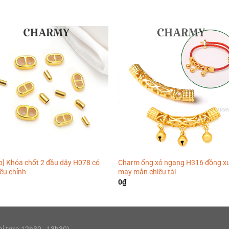
p] Khóa chốt 2 đầu dây H078 có
Charm ống xỏ ngang H316 đồng x
iều chỉnh
may mắn chiêu tài
0
₫