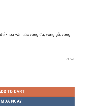
 để khóa vặn các vòng đá, vòng gỗ, vòng
CLEAR
Hợp kim cao cấp quantity
ADD TO CART
MUA NGAY