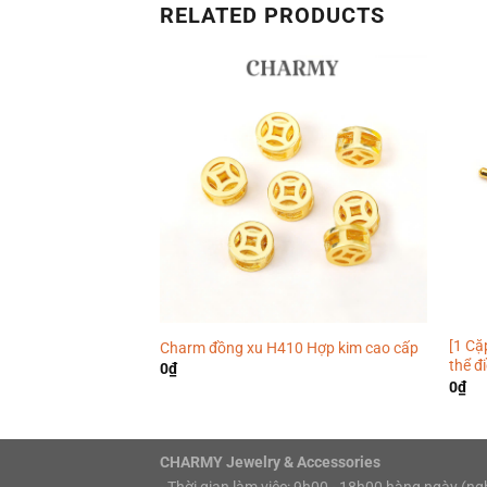
RELATED PRODUCTS
[1 Cặ
Charm đồng xu H410 Hợp kim cao cấp
thể đ
0
₫
0
₫
CHARMY Jewelry & Accessories