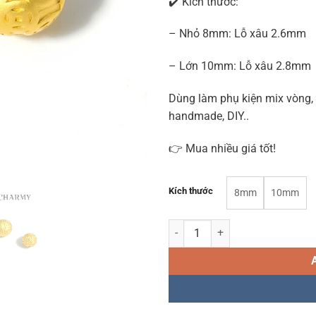
✔️ Kích thước:
– Nhỏ 8mm: Lỗ xâu 2.6mm
– Lớn 10mm: Lỗ xâu 2.8mm
Dùng làm phụ kiện mix vòng,
handmade, DIY..
👉 Mua nhiều giá tốt!
Kích thước
8mm
10mm
Charm đồng xu tròn tài lộc H466 