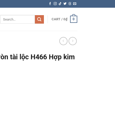
Search
0
CART /
0
₫
for:
òn tài lộc H466 Hợp kim