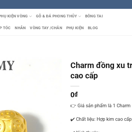
PHỤ KIỆN VÒNG
GỖ & ĐÁ PHONG THỦY
BÔNG TAI
P TÓC
NHẪN
VÒNG TAY /CHÂN
PHỤ KIỆN
BLOG
Charm đồng xu tr
cao cấp
0
₫
👉 Giá sản phẩm là 1 Charm
✔️ Chất liệu: Hợp kim cao cấp