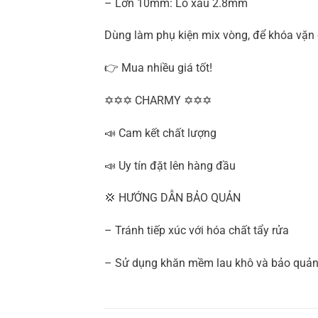
– Lớn 10mm: Lỗ xâu 2.8mm
Dùng làm phụ kiện mix vòng, để khóa vặn 
👉 Mua nhiều giá tốt!
✡✡✡ CHARMY ✡✡✡
📣 Cam kết chất lượng
📣 Uy tín đặt lên hàng đầu
💢 HƯỚNG DẪN BẢO QUẢN
– Tránh tiếp xúc với hóa chất tẩy rửa
– Sử dụng khăn mềm lau khô và bảo quản 