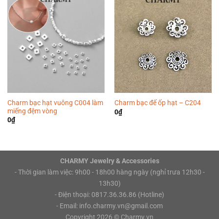
Charm bạc hạt vuông C004 làm
Charm bạc đế ốp hạt – C204
miếng đệm vòng
0
₫
0
₫
CHARMY Jewelry & Accessories
- Thời gian làm việc: 9h00 - 18h00 hàng ngày (nghỉ trưa 12h30 -
13h30)
- Điện thoại: 0817.36.36.86 (Hotline)
- Email: info.charmy.vn@gmail.com
Copyright 2026 ©
Charmy.vn