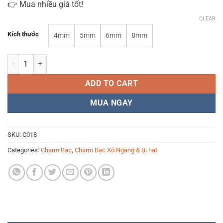
👉 Mua nhiều giá tốt!
CLEAR
Kích thước
4mm
5mm
6mm
8mm
Charm bi bạc khắc hiệu ứng mắt mèo C018 Bạc 925 cao cấp quantity
ADD TO CART
MUA NGAY
SKU:
C018
Categories:
Charm Bạc
,
Charm Bạc Xỏ Ngang & Bi hạt