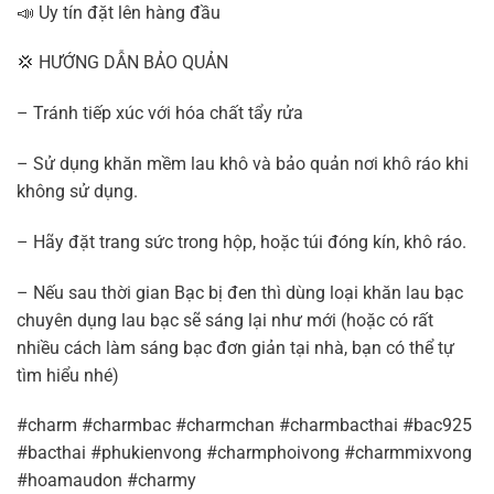
📣 Uy tín đặt lên hàng đầu
💢 HƯỚNG DẪN BẢO QUẢN
– Tránh tiếp xúc với hóa chất tẩy rửa
– Sử dụng khăn mềm lau khô và bảo quản nơi khô ráo khi
không sử dụng.
– Hãy đặt trang sức trong hộp, hoặc túi đóng kín, khô ráo.
– Nếu sau thời gian Bạc bị đen thì dùng loại khăn lau bạc
chuyên dụng lau bạc sẽ sáng lại như mới (hoặc có rất
nhiều cách làm sáng bạc đơn giản tại nhà, bạn có thể tự
tìm hiểu nhé)
#charm #charmbac #charmchan #charmbacthai #bac925
#bacthai #phukienvong #charmphoivong #charmmixvong
#hoamaudon #charmy