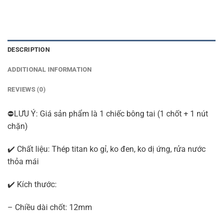
DESCRIPTION
ADDITIONAL INFORMATION
REVIEWS (0)
⛔LƯU Ý: Giá sản phẩm là 1 chiếc bông tai (1 chốt + 1 nút
chặn)
✔️ Chất liệu: Thép titan ko gỉ, ko đen, ko dị ứng, rửa nước
thỏa mái
✔️ Kích thước:
– Chiều dài chốt: 12mm