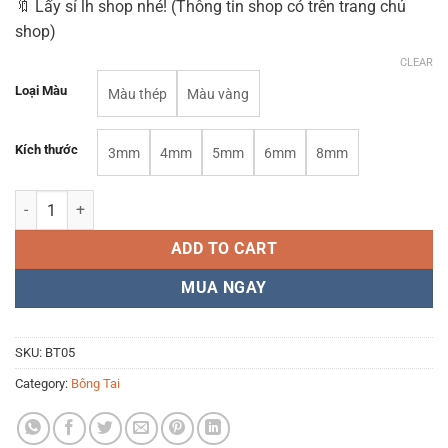
🔖 Lấy sỉ lh shop nhé! (Thông tin shop có trên trang chủ
shop)
CLEAR
Loại Màu
Màu thép
Màu vàng
Kích thước
3mm
4mm
5mm
6mm
8mm
Bông tai BT05 - Titan không gỉ quantity
ADD TO CART
MUA NGAY
SKU:
BT05
Category:
Bông Tai