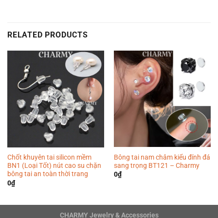
RELATED PRODUCTS
Bông tai nam châm kiểu đính đá
Chốt khuyên tai silicon mềm
sang trọng BT121 – Charmy
BN1 (Loại Tốt) nút cao su chặn
bông tai an toàn thời trang
0
₫
0
₫
CHARMY Jewelry & Accessories