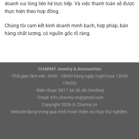
doanh vui lòng liên hệ trực tiếp. Và việc thanh toán sẽ được
thực hiện theo hợp đồng.
Chúng tôi cam kết kinh doanh minh bạch, hợp pháp, bán
hàng chất lượng, có nguồn gốc rõ ràng.
CHARMY Jewelry & Accessories
- Thời gian làm việc: 9h00 - 18h00 hàng ngày (nghỉ trưa 12h30 -
13h30)
- Điện thoại: 0817.36.36.86 (Hotline)
- Email: info.charmy.vn@gmail.com
Copyright 2026 ©
Charmy.vn
Website đang trong quá trình hoàn thiện và chạy thử nghiệm.